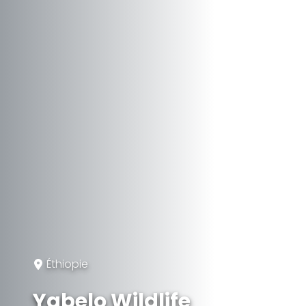
Éthiopie
Yabelo Wildlife