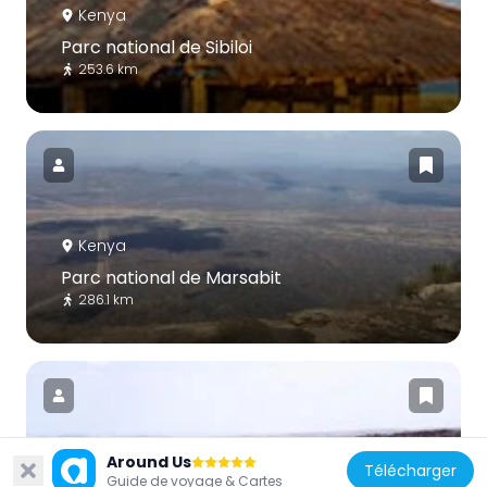
Kenya
Parc national de Sibiloi
253.6 km
Kenya
Parc national de Marsabit
286.1 km
Around Us
Télécharger
Kenya
Guide de voyage & Cartes