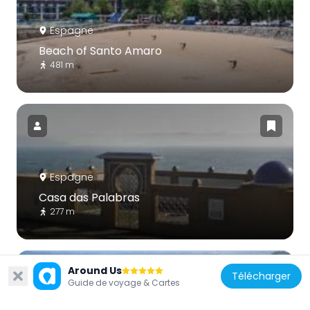
Espagne
Beach of Santo Amaro
481 m
Espagne
Casa das Palabras
277 m
Around Us
Télécharger
Guide de voyage & Cartes