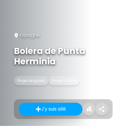
Espagne
Bolera de Punta
Herminia
Plage de galets
Plage nudiste
J'y suis allé