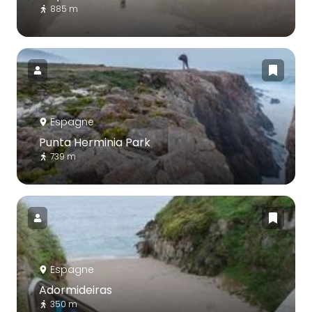
885 m
Espagne
Punta Herminia Park
739 m
Espagne
Adormideiras
350 m