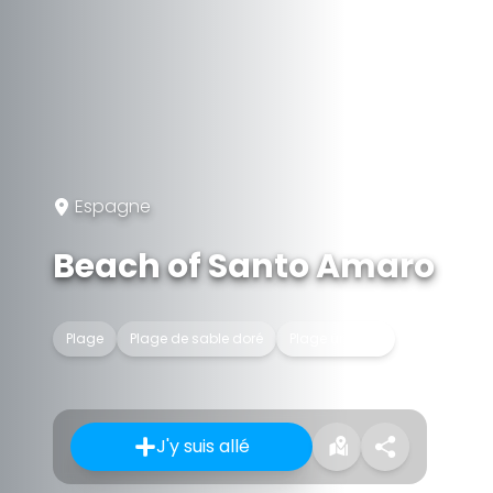
Espagne
Beach of Santo Amaro
Plage
Plage de sable doré
Plage urbaine
J'y suis allé