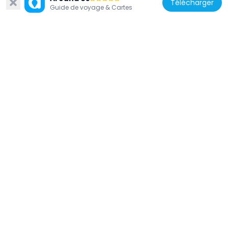
Télécharger
Guide de voyage & Cartes
Espagne
Campo municipal de golf Torre de
Hércules
335 m
Espagne
Casa das Atochas
770 m