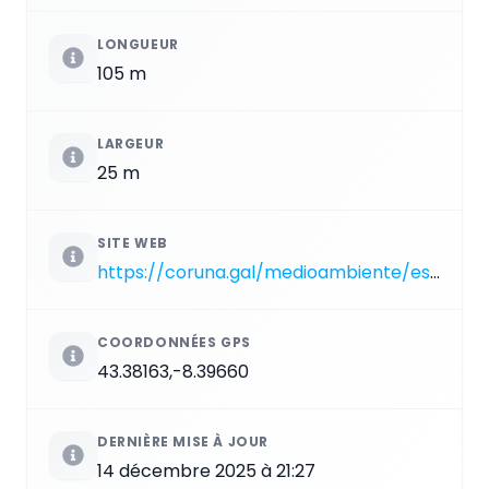
LONGUEUR
105 m
LARGEUR
25 m
SITE WEB
https://coruna.gal/medioambiente/es/sectores-ambientales/playas/detalle/playa-de-san-amaro/entidad/1369271867440?argIdioma=es
COORDONNÉES GPS
43.38163,-8.39660
DERNIÈRE MISE À JOUR
14 décembre 2025 à 21:27