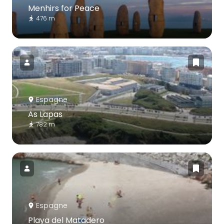
Menhirs for Peace
476 m
Espagne
As Lapas
782 m
Espagne
Playa del Matadero