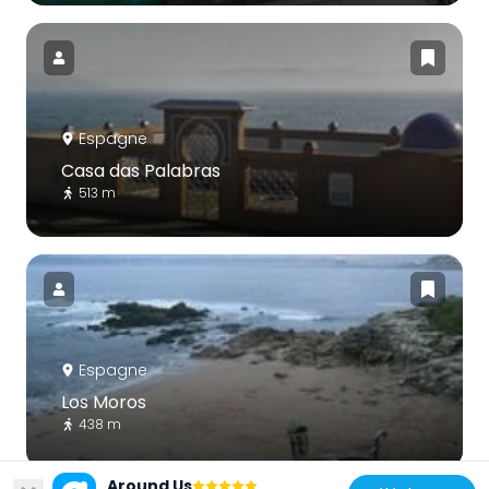
Espagne
Casa das Palabras
513 m
Espagne
Los Moros
438 m
Around Us