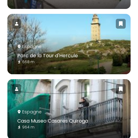
Espagne
Parc de la Tour d'Hercule
668 m
Espagne
Casa Museo Casares Quiroga
964 m