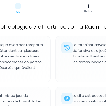
1
Photos
Avis
éologique et fortification à Kaarma-K
ogique avec des remparts
Le fort s'est dév
'étendant sur plusieurs
défensive et a joué
ntre des traces claires
Il a été le théâtre 
emplacements de portes
les forces locales 
réservés qui révèlent
t mis au jour de
Le site est access
vités de travail du fer
panneaux informatif