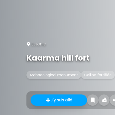
Estonie
Kaarma hill fort
Archaeological monument
Colline fortifiée
J'y suis allé