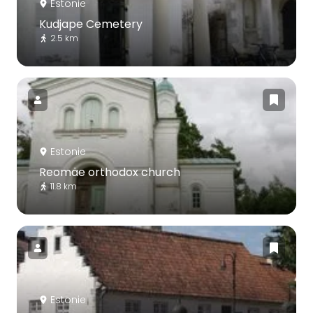
Estonie
Kudjape Cemetery
2.5 km
Estonie
Reomäe orthodox church
11.8 km
Estonie