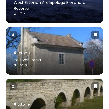
West Estonian Archipelago Biosphere
Reserve
5.2 km
Estonie
Põlluvahi maja
472 m
Estonie