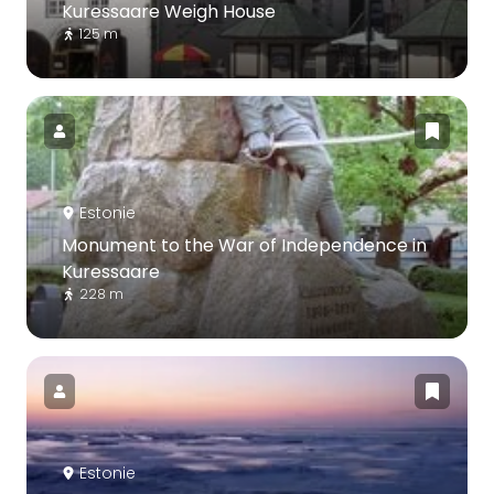
Kuressaare Weigh House
125 m
Estonie
Monument to the War of Independence in
Kuressaare
228 m
Estonie