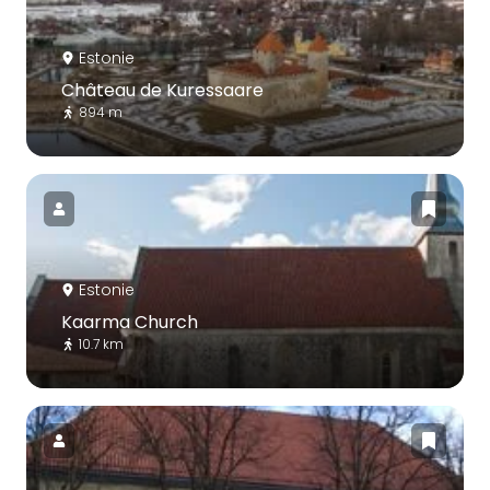
Estonie
Château de Kuressaare
894 m
Estonie
Kaarma Church
10.7 km