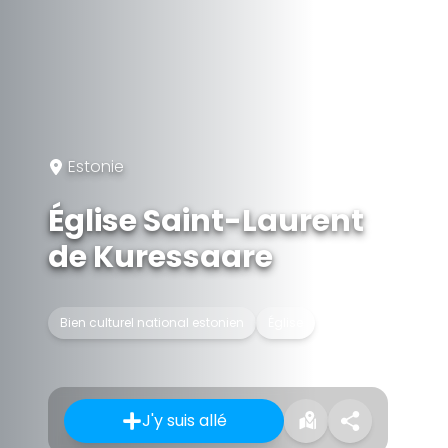
Estonie
Église Saint-Laurent
de Kuressaare
Bien culturel national estonien
Église
J'y suis allé