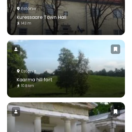
Estonie
Kuressaare Town Hall
143 m
Estonie
Kaarma hill fort
10.8 km