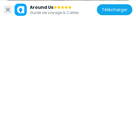
772 m
Around Us
Télécharger
Guide de voyage & Cartes
Estonie
St. Nicholas Orthodox Church
(Kuressaare)
380 m
Estonie
Saaremaa rüütelkonna hoone