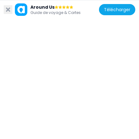
Around Us
Télécharger
Guide de voyage & Cartes
Estonie
Бастион Малых Прибрежных Ворот
480 m
Estonie
Ալեքսանդր Նևսկու մատուռ
533 m