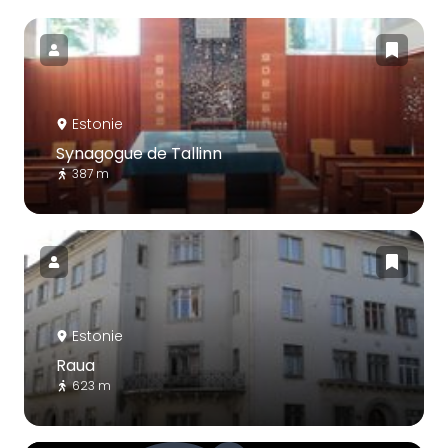
Estonie
Synagogue de Tallinn
387 m
Estonie
Raua
623 m