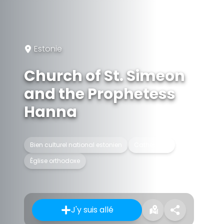
Estonie
Church of St. Simeon
and the Prophetess
Hanna
Bien culturel national estonien
Cathédrale
Église orthodoxe
J'y suis allé