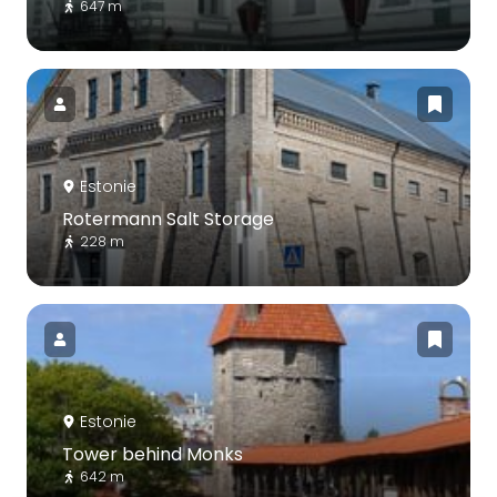
647 m
Estonie
Rotermann Salt Storage
228 m
Estonie
Tower behind Monks
642 m