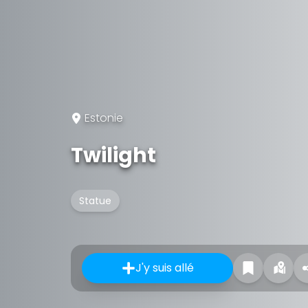
Estonie
Twilight
Statue
J'y suis allé