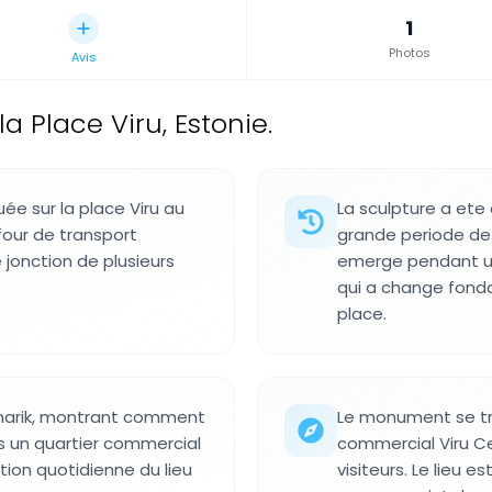
1
Photos
Avis
a Place Viru, Estonie.
uée sur la place Viru au
La sculpture a ete
four de transport
grande periode de t
 jonction de plusieurs
emerge pendant u
qui a change fond
place.
ämarik, montrant comment
Le monument se t
s un quartier commercial
commercial Viru Ce
sation quotidienne du lieu
visiteurs. Le lieu e