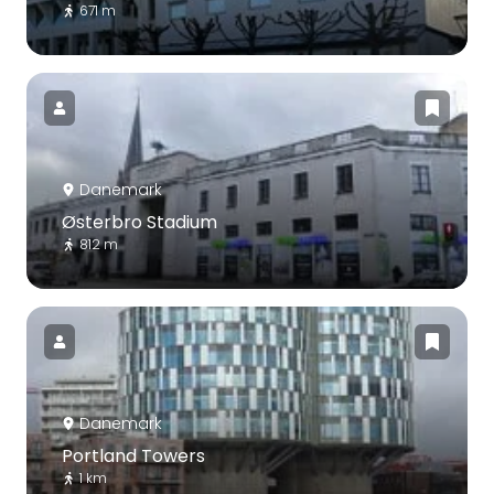
671 m
Danemark
Østerbro Stadium
812 m
Danemark
Portland Towers
1 km