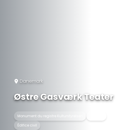
Danemark
Østre Gasværk Teater
Monument du registre Kulturstyrelsen
Théâtre
Édifice civil