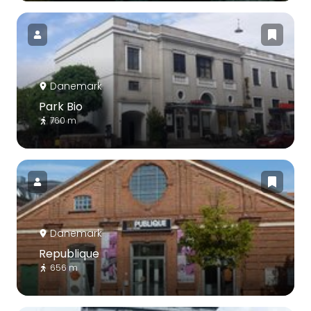
Danemark
Park Bio
760 m
Danemark
Republique
656 m