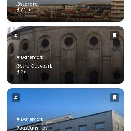
Østerbro
891 m
Danemark
Østre Gasværk
3 m
Danemark
Paustians Hus