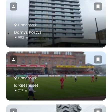
Danemark
Domvs Portvs
982 m
Danemark
Idrætshuset
747 m