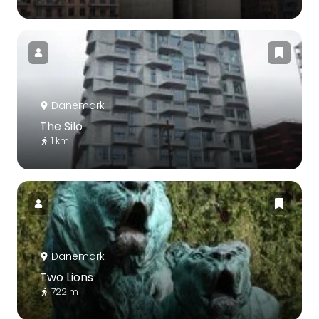
Danemark
The Silo
1 km
Danemark
Two Lions
722 m