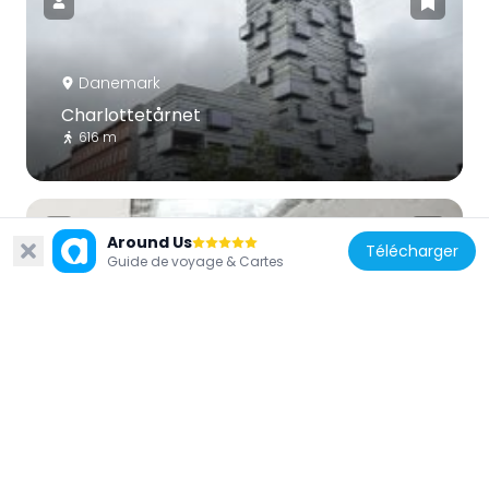
Danemark
Charlottetårnet
616 m
Around Us
Télécharger
Guide de voyage & Cartes
Danemark
Sparta Hallen
824 m