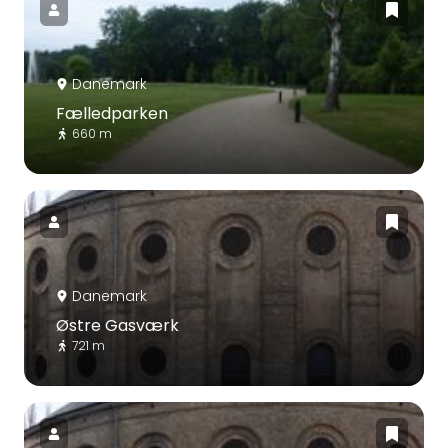
Danemark
Fælledparken
660 m
Danemark
Østre Gasværk
721 m