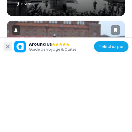
651 m
Around Us
Télécharger
Guide de voyage & Cartes
Danemark
Idrætshuset
39 m
Danemark
Charlottetårnet
917 m