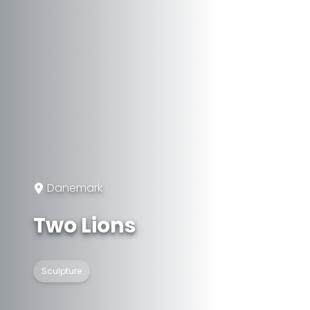
Danemark
Two Lions
Sculpture