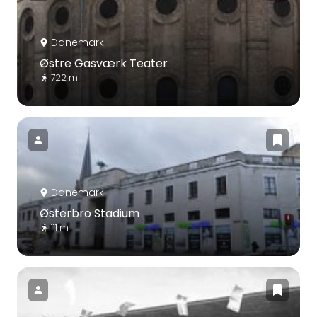
Danemark
Østre Gasværk Teater
722 m
Danemark
Østerbro Stadium
111 m