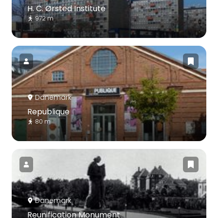
H. C. Ørsted Institute
972 m
Danemark
Republique
80 m
Danemark
Reunification Monument