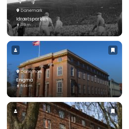
Danemark
Idrætsparken
319 m
Danemark
Enigma
594 m