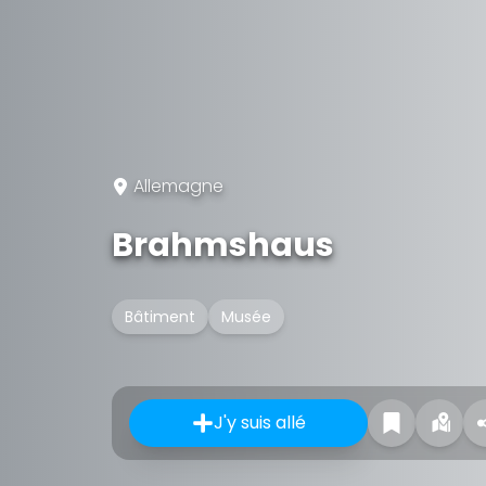
Allemagne
Brahmshaus
Bâtiment
Musée
J'y suis allé