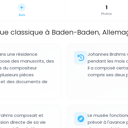
1
Photos
Avis
ue classique à Baden-Baden, Allema
ans une résidence
Johannes Brahms vi
expose des manuscrits, des
pendant les mois d
ls du compositeur
il a composé certa
lusieurs pièces
compris ses deux 
x et des documents de
Brahms composait et
Le musée fonctionne
sion directe de sa vie
prévoir à l'avance po