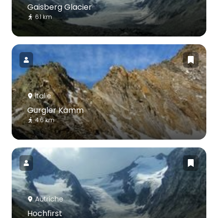
Gaisberg Glacier
6.1 km
Italie
Gurgler Kamm
4.6 km
Autriche
Hochfirst