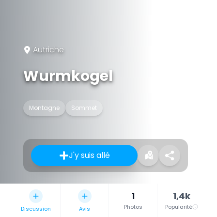
Autriche
Wurmkogel
Montagne
Sommet
J'y suis allé
1
1,4k
Photos
Popularité
Discussion
Avis