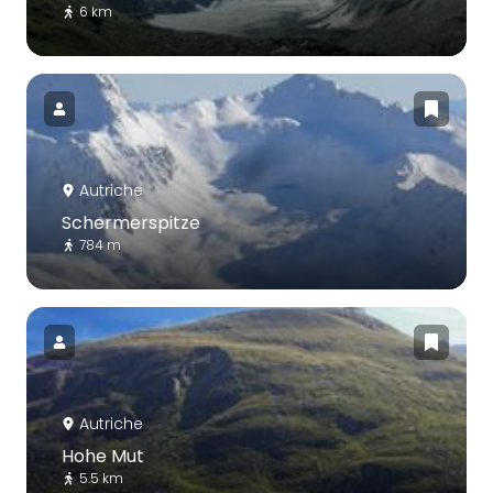
6 km
Autriche
Schermerspitze
784 m
Autriche
Hohe Mut
5.5 km