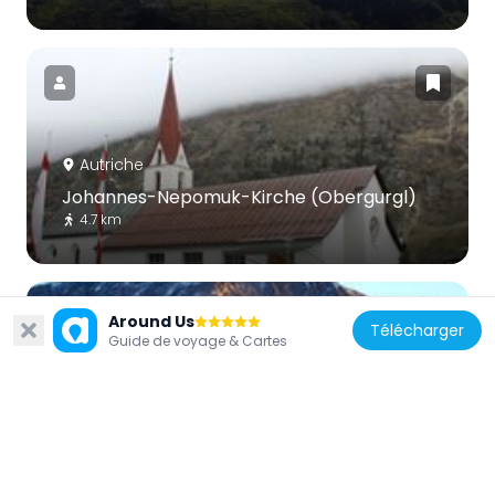
Autriche
Johannes-Nepomuk-Kirche (Obergurgl)
4.7 km
Around Us
Télécharger
Guide de voyage & Cartes
Autriche
Liebenerspitze
6.7 km