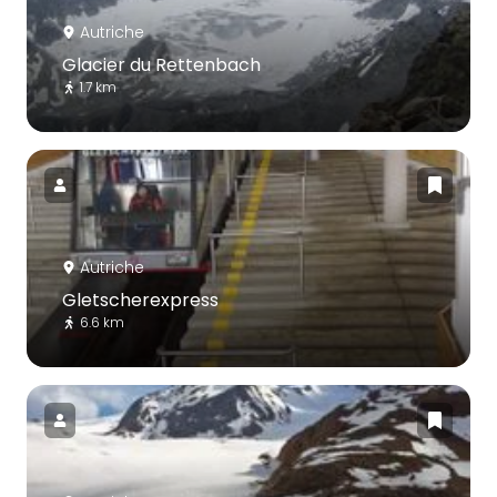
Autriche
Glacier du Rettenbach
1.7 km
Autriche
Gletscherexpress
6.6 km