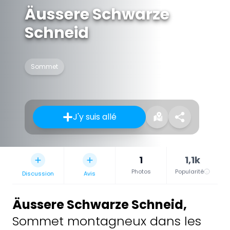
Äussere Schwarze
Schneid
Sommet
J'y suis allé
1
1,1k
Photos
Popularité
Discussion
Avis
Äussere Schwarze Schneid
,
Sommet montagneux dans les