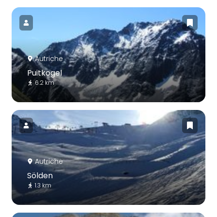
Autriche
Puitkogel
6.2 km
Autriche
Sölden
1.3 km