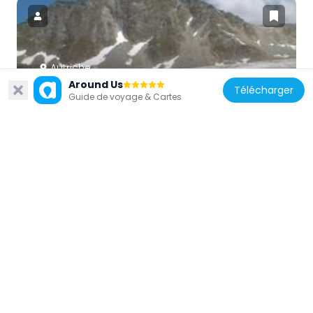
Autriche
Around Us
Karleskogel
Télécharger
Guide de voyage & Cartes
2.3 km
Autriche
Kaplaneikirche Heiligkreuz
3.6 km