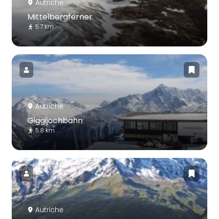
Autriche
Mittelbergferner
5.7 km
Autriche
Giggijochbahn
5.8 km
Autriche