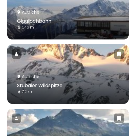
Autriche
Giggijochbahn
546 m
Autriche
Stubaier Wildspitze
7.2 km