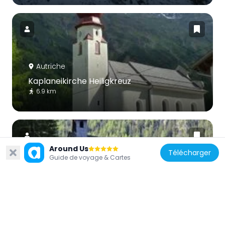
Autriche
Kaplaneikirche Heiligkreuz
6.9 km
Around Us
Télécharger
Guide de voyage & Cartes
Autriche
Wallfahrtskapelle Unser Herr im Elend,
Bruggen
6 km