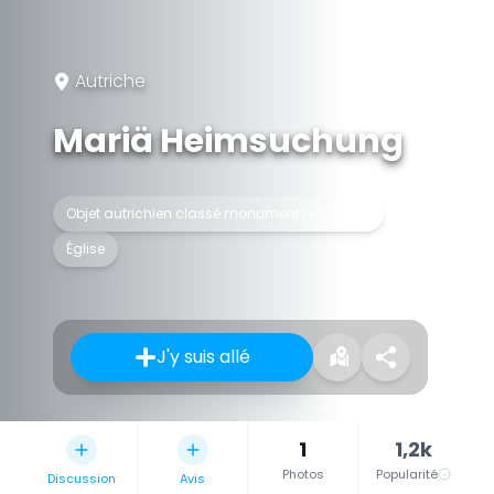
Autriche
Mariä Heimsuchung
Objet autrichien classé monument historique
Église
J'y suis allé
1
1,2k
Photos
Popularité
Discussion
Avis