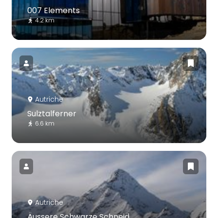
007 Elements
4.2 km
Autriche
Sulztalferner
6.6 km
Autriche
Äussere Schwarze Schneid