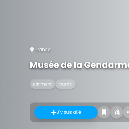
France
Musée de la Gendarme
Bâtiment
Musée
J'y suis allé