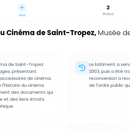
2
Photos
Avis
du Cinéma de Saint-Tropez
,
Musée de
éma de Saint-Tropez
Le bâtiment a serv
tages, présentant
2003, puis a été t
s accessoires de cinéma,
reconversion a reco
l'histoire du cinéma
de l'ordre public q
ement des documents qui
et des liens étroits
phique.