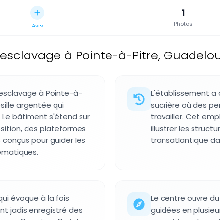
1
Photos
Avis
'esclavage à Pointe-à-Pitre, Guadelo
'esclavage à Pointe-à-
L'établissement a o
sille argentée qui
sucrière où des pe
 Le bâtiment s'étend sur
travailler. Cet em
osition, des plateformes
illustrer les struc
 conçus pour guider les
transatlantique da
hématiques.
ui évoque à la fois
Le centre ouvre du
nt jadis enregistré des
guidées en plusieu