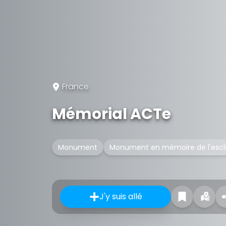
France
Mémorial ACTe
Monument
Monument en mémoire de l'esc
J'y suis allé