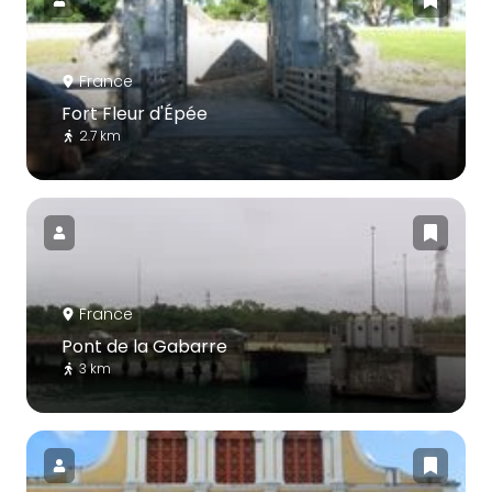
France
Fort Fleur d'Épée
2.7 km
France
Pont de la Gabarre
3 km