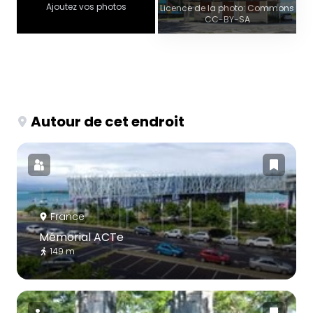
Ajoutez vos photos
Licence de la photo: Commons
CC-BY-SA
Autour de cet endroit
France
Mémorial ACTe
149 m