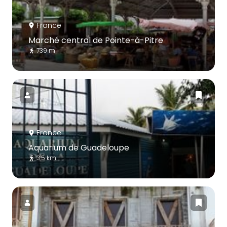
France
Marché central de Pointe-à-Pitre
739 m
France
Aquarium de Guadeloupe
3.5 km