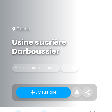
France
Usine sucrière
Darboussier
Monument historique inscrit
Sucrerie
J'y suis allé