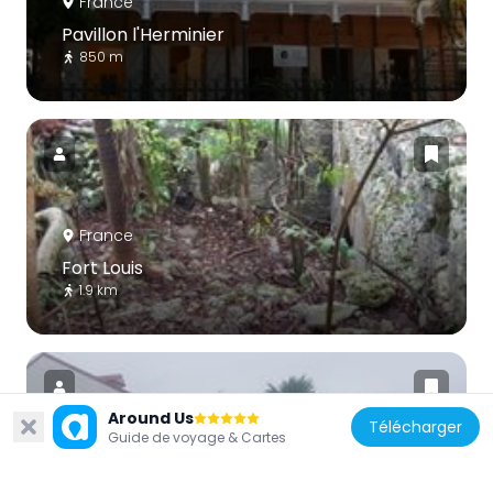
France
Pavillon l'Herminier
850 m
France
Fort Louis
1.9 km
Around Us
Télécharger
Guide de voyage & Cartes
France