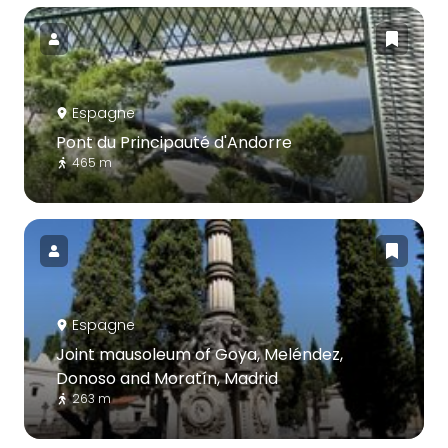
Espagne
Pont du Principauté d'Andorre
465 m
Espagne
Joint mausoleum of Goya, Meléndez,
Donoso and Moratín, Madrid
263 m