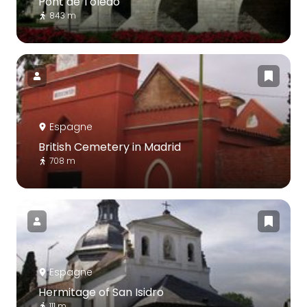
Pont de Toledo
843 m
Espagne
British Cemetery in Madrid
708 m
Espagne
Hermitage of San Isidro
111 m