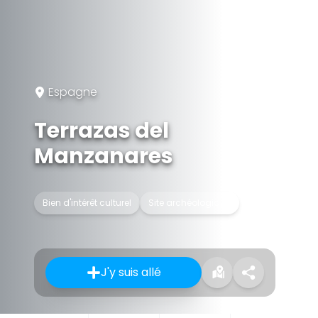
Espagne
Terrazas del
Manzanares
Bien d'intérêt culturel
Site archéologique
J'y suis allé