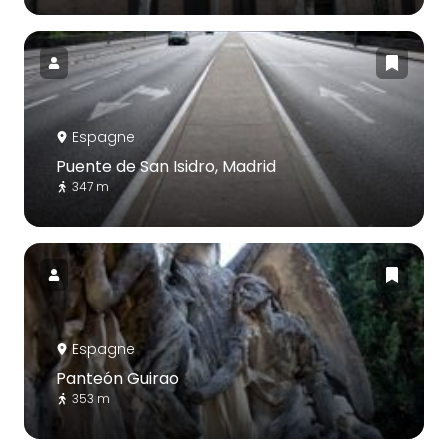
Espagne
Puente de San Isidro, Madrid
347 m
Espagne
Panteón Guirao
353 m