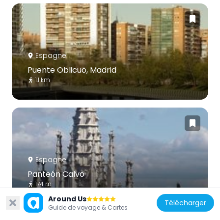
Espagne
Puente Oblicuo, Madrid
1.1 km
Espagne
Panteón Calvo
174 m
Around Us
Télécharger
Guide de voyage & Cartes