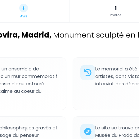
1
Photos
Avis
ovira, Madrid
,
Monument sculpté en b
t un ensemble de
Le memorial a été 
avec un mur commemoratif
artistes, dont Vict
bassin d'eau entouré
intervint des déce
calme au coeur du
philosophiques gravés et
Le site se trouve e
visage du penseur
Musée du Prado dan