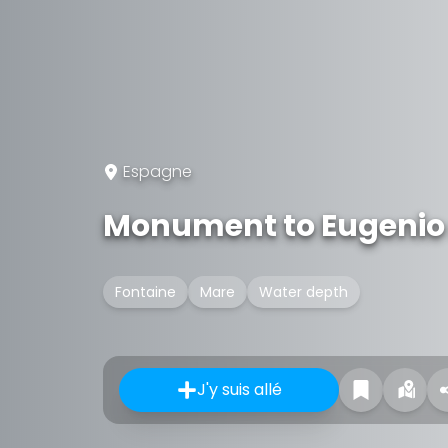
Espagne
Monument to Eugenio 
Fontaine
Mare
Water depth
J'y suis allé