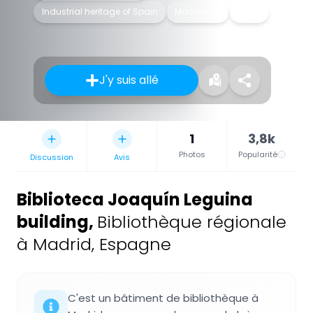
Industrial heritage of Spain
Monument
Usine
J'y suis allé
1
3,8k
Photos
Popularité
Discussion
Avis
Biblioteca Joaquín Leguina
building
,
Bibliothèque régionale
à Madrid, Espagne
C'est un bâtiment de bibliothèque à