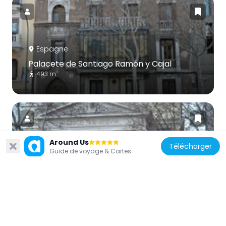
Espagne
Palacete de Santiago Ramón y Cajal
493 m
Around Us
Télécharger
Guide de voyage & Cartes
Espagne
Edificio González de Velasco
859 m