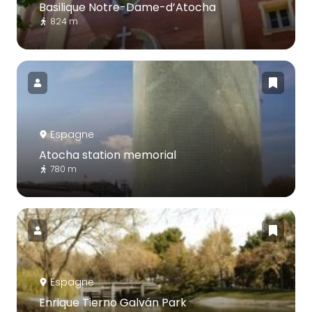
Basilique Notre-Dame-d’Atocha
824 m
Espagne
Atocha station memorial
780 m
Espagne
Enrique Tierno Galván Park