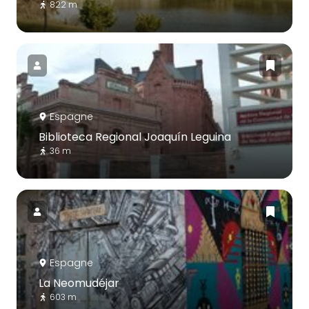
822 m
Espagne
Biblioteca Regional Joaquín Leguina
36 m
Espagne
La Neomudéjar
603 m