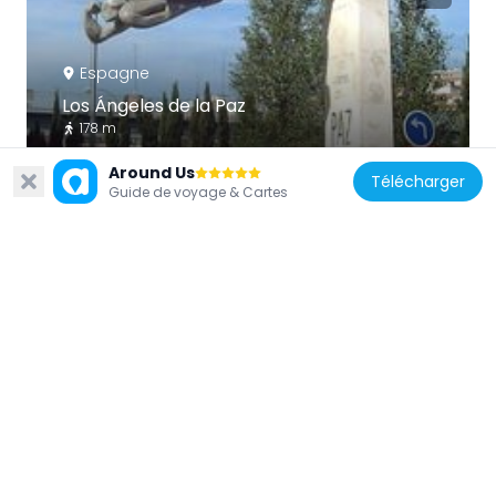
Espagne
Los Ángeles de la Paz
178 m
Around Us
Télécharger
Guide de voyage & Cartes
Espagne
Edificio Maya, Madrid
896 m