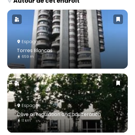
Autour de cet endroit
Espagne
Torres Blancas
659 m
Espagne
Olive oil regulation and adulteration
1.1 km