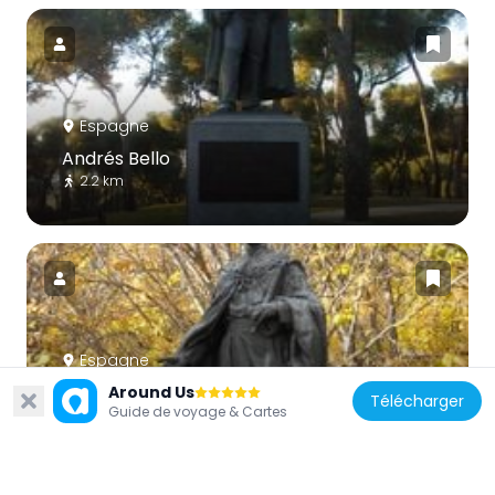
Espagne
Andrés Bello
2.2 km
Espagne
Alfonso XIII
Around Us
Télécharger
Guide de voyage & Cartes
2.2 km