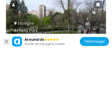
Espagne
Athens Park
618 m
Around Us
Télécharger
Guide de voyage & Cartes
Espagne
Tritones Fountain, Madrid
650 m