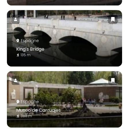
Espagne
King's Bridge
135 m
Espagne
Museo de Carruajes
388 m