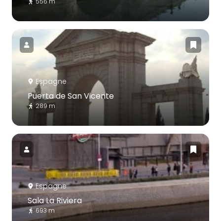
556 m
Espagne
Puerta de San Vicente
289 m
Espagne
Sala La Riviera
693 m