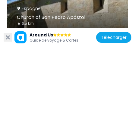
Espagne
Church of San Pedro Apóstol
6.5 km
Around Us
Télécharger
Guide de voyage & Cartes
Espagne
Hermitage of la Virgen del Val
10.1 km