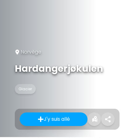
Norvège
Hardangerjøkulen
Glacier
J'y suis allé