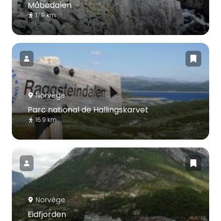
Måbødalen
17.9 km
Norvège
Parc national de Hallingskarvet
16.9 km
Norvège
Eidfjorden