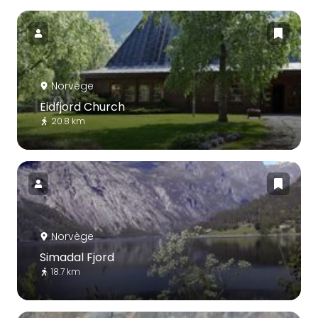
Norvège
Eidfjord Church
20.8 km
Norvège
Simadal Fjord
18.7 km