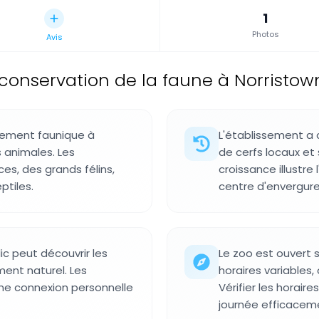
1
Photos
Avis
conservation de la faune à Norristown,
sement faunique à
L'établissement a
 animales. Les
de cerfs locaux et 
es, des grands félins,
croissance illustre
ptiles.
centre d'envergure
ic peut découvrir les
Le zoo est ouvert 
ent naturel. Les
horaires variables, o
 une connexion personnelle
Vérifier les horair
journée efficacem