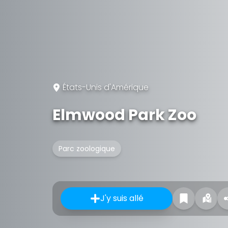
États-Unis d'Amérique
Elmwood Park Zoo
Parc zoologique
J'y suis allé