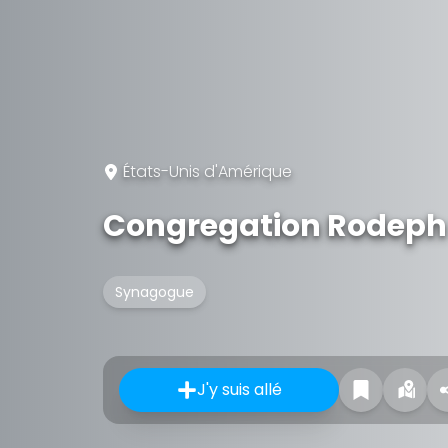
États-Unis d'Amérique
Congregation Rodeph
Synagogue
J'y suis allé