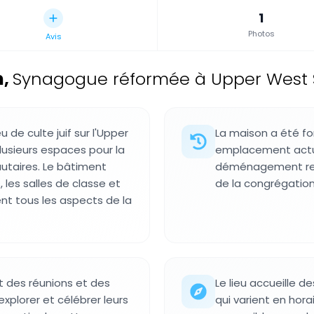
1
Photos
Avis
m
,
Synagogue réformée à Upper West S
de culte juif sur l'Upper
La maison a été fo
usieurs espaces pour la
emplacement actue
autaires. Le bâtiment
déménagement reflé
les salles de classe et
de la congrégatio
ent tous les aspects de la
t des réunions et des
Le lieu accueille 
xplorer et célébrer leurs
qui varient en hora