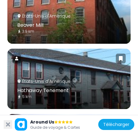
États-Unis d'Amérique
Beaver Mill
3.9 km
États-Unis d'Amérique
Hathaway Tenement
5 km
Around Us
Télécharger
Guide de voyage & Cartes