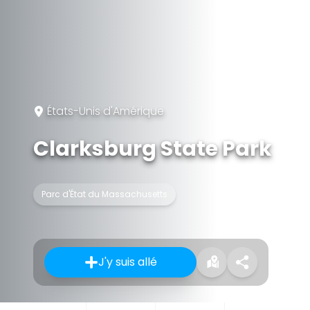
États-Unis d'Amérique
Clarksburg State Park
Parc d'État du Massachusetts
J'y suis allé