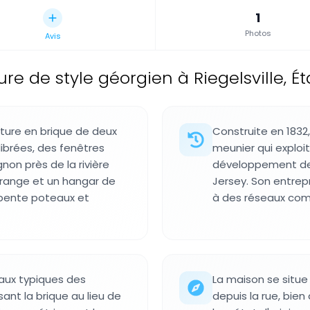
1
Photos
Avis
e de style géorgien à Riegelsville, Ét
cture en brique de deux
Construite en 1832
ibrées, des fenêtres
meunier qui exploit
non près de la rivière
développement de l
range et un hangar de
Jersey. Son entrep
rpente poteaux et
à des réseaux comm
raux typiques des
La maison se situe
ant la brique au lieu de
depuis la rue, bien