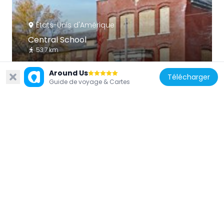
États-Unis d'Amérique
Central School
53.7 km
Around Us
Télécharger
Guide de voyage & Cartes
États-Unis d'Amérique
Dickinson County Courthouse and Jail
2.3 km