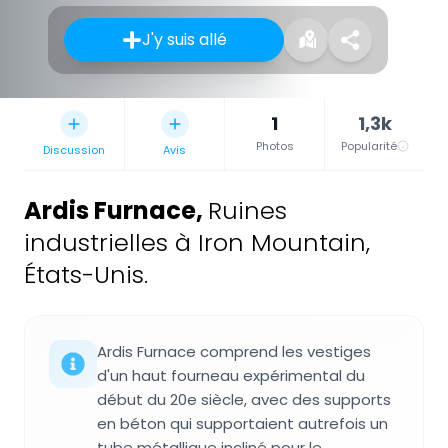
J'y suis allé
1
1,3k
Photos
Popularité
Discussion
Avis
Ardis Furnace
,
Ruines
industrielles à Iron Mountain,
États-Unis.
Ardis Furnace comprend les vestiges
d'un haut fourneau expérimental du
début du 20e siècle, avec des supports
en béton qui supportaient autrefois un
tube métallique incliné pour le