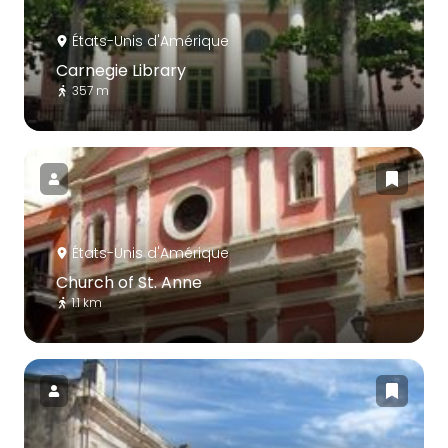
États-Unis d'Amérique
Carnegie Library
357 m
États-Unis d'Amérique
Church of St. Anne
1.1 km