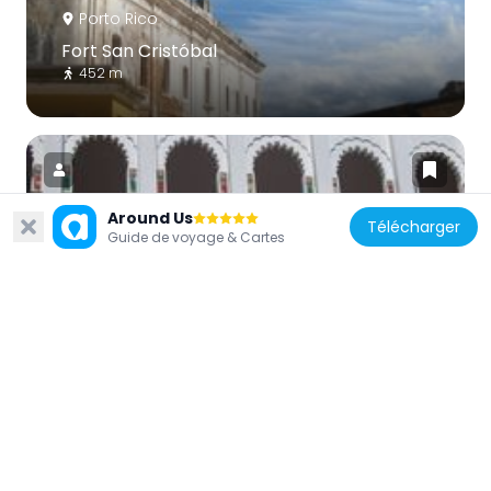
Porto Rico
Fort San Cristóbal
452 m
Around Us
Télécharger
Guide de voyage & Cartes
États-Unis d'Amérique
District historique de Puerta de Tierra
975 m
États-Unis d'Amérique