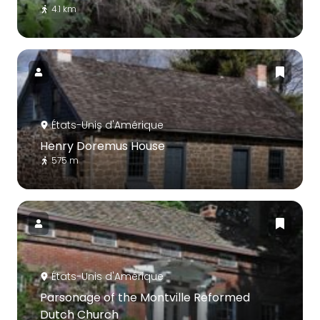
4.1 km
États-Unis d'Amérique
Henry Doremus House
575 m
États-Unis d'Amérique
Parsonage of the Montville Reformed
Dutch Church