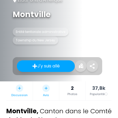
États-Unis d'Amérique
Montville
Entité territoriale administrative
Township du New Jersey
J'y suis allé
2
37,8k
Photos
Popularité
Discussion
Avis
Montville
,
Canton dans le Comté