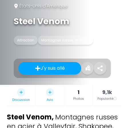
États-Unis d'Amérique
Steel Venom
Attraction
Montagnes russes en métal
J'y suis allé
1
9,1k
Photos
Popularité
Discussion
Avis
Steel Venom
,
Montagnes russes
en acier à Valleyfair, Shakopee,