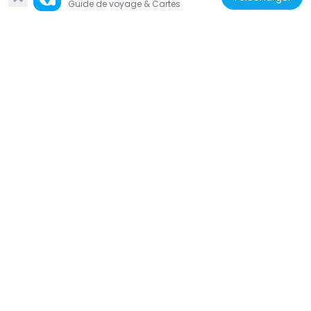
Guide de voyage & Cartes
États-Unis d'Amérique
Whitney & Company
11.8 km
États-Unis d'Amérique
Russell Corner Historic District
4.2 km