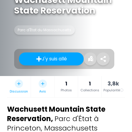
State Reservation
Parc d'État du Massachusetts
J'y suis allé
1
1
3,8k
Photos
Collections
Popularité
Discussion
Avis
Wachusett Mountain State
Reservation
,
Parc d'État à
Princeton, Massachusetts