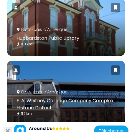
États-Unis d'Amérique
Hubbardston Public Library
10.1 km
États-Unis d'Amérique
F. A. Whitney Carriage Company Complex
Historic District
11.7 km
Around Us
Télécharger