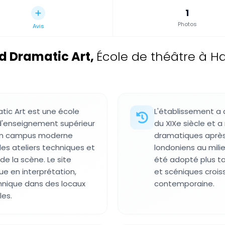
1
Photos
Avis
d Dramatic Art
,
École de théâtre à H
ic Art est une école
L'établissement a
d'enseignement supérieur
du XIXe siècle et a
'un campus moderne
dramatiques après
es ateliers techniques et
londoniens au mili
e la scène. Le site
été adopté plus t
ue en interprétation,
et scéniques crois
hnique dans des locaux
contemporaine.
les.