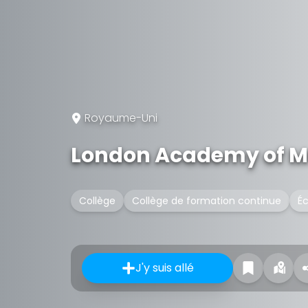
Royaume-Uni
London Academy of Mu
Collège
Collège de formation continue
Éc
J'y suis allé