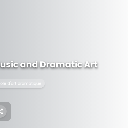
sic and Dramatic Art
ole d'art dramatique