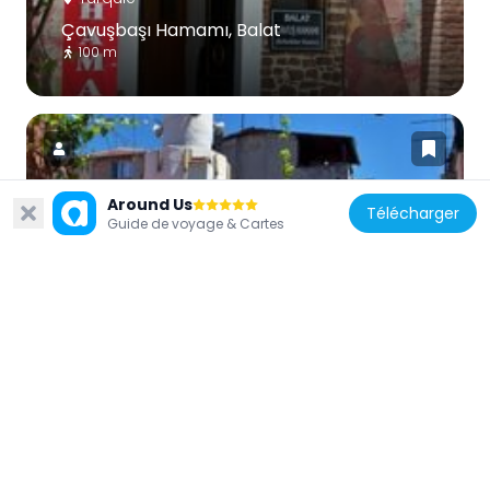
Çavuşbaşı Hamamı, Balat
100 m
Around Us
Télécharger
Guide de voyage & Cartes
Turquie
Hızır Çavuş Camii
284 m
Turquie