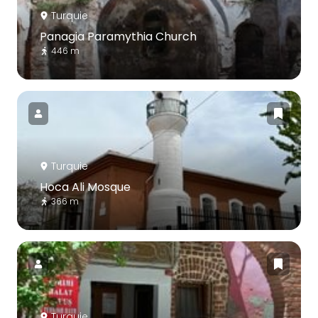
Turquie
Panagia Paramythia Church
446 m
Turquie
Hoca Ali Mosque
366 m
Turquie