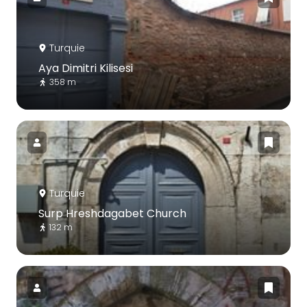
Turquie
Aya Dimitri Kilisesi
358 m
Turquie
Surp Hreshdagabet Church
132 m