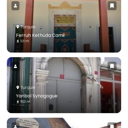
Turquie
Ferruh Kethüda Camii
101 m
Turquie
Yanbol Synagogue
163 m