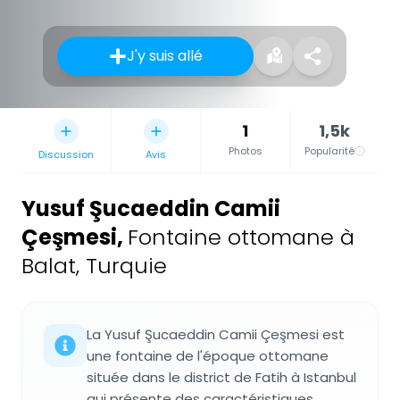
J'y suis allé
1
1,5k
Photos
Popularité
Discussion
Avis
Yusuf Şucaeddin Camii
Çeşmesi
,
Fontaine ottomane à
Balat, Turquie
La Yusuf Şucaeddin Camii Çeşmesi est
une fontaine de l'époque ottomane
située dans le district de Fatih à Istanbul
qui présente des caractéristiques