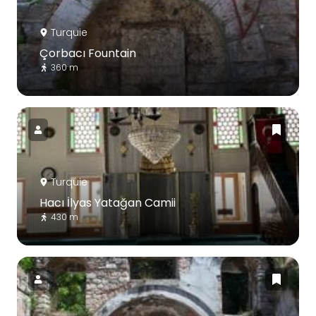
Turquie
Çorbacı Fountain
360 m
Turquie
Hacı İlyas Yatağan Camii
430 m