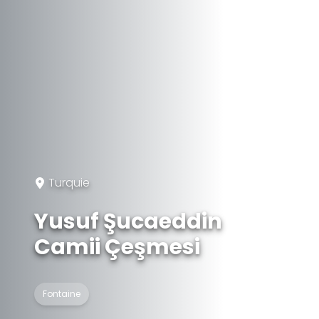
Turquie
Yusuf Şucaeddin
Camii Çeşmesi
Fontaine