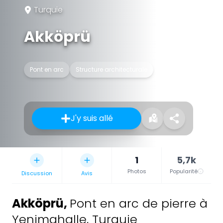
Turquie
Akköprü
Pont en arc
Structure architecturale
J'y suis allé
1
5,7k
Photos
Popularité
Discussion
Avis
Akköprü
,
Pont en arc de pierre à
Yenimahalle, Turquie