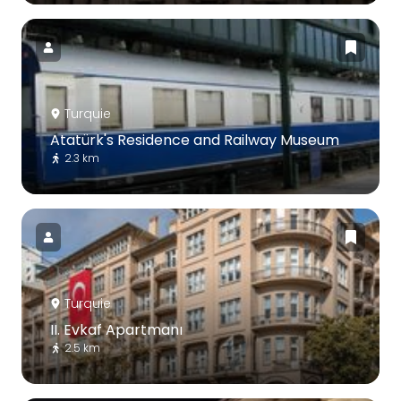
Turquie
Atatürk's Residence and Railway Museum
2.3 km
Turquie
II. Evkaf Apartmanı
2.5 km