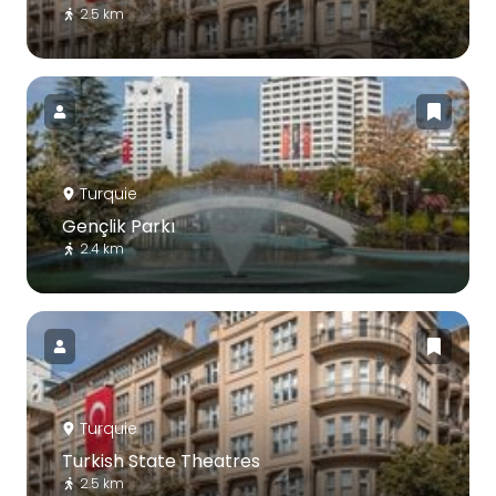
2.5 km
Turquie
Gençlik Parkı
2.4 km
Turquie
Turkish State Theatres
2.5 km