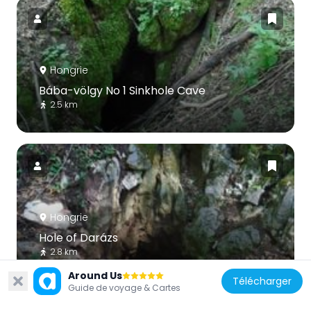
Hongrie
Bába-völgy No 1 Sinkhole Cave
2.5 km
Hongrie
Hole of Darázs
2.8 km
Around Us
Télécharger
Guide de voyage & Cartes