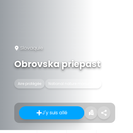
Slovaquie
Obrovska priepast
Aire protégée
National nature monument
J'y suis allé