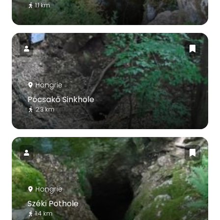
1.1 km
Hongrie
Pócsakő Sinkhole
2.3 km
Hongrie
Széki Pothole
1.4 km