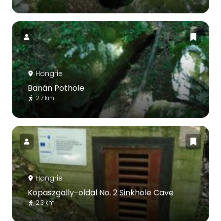
Hongrie
Banán Pothole
2.7 km
Hongrie
Kopaszgally-oldal No. 2 Sinkhole Cave
2.3 km