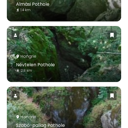
Almási Pothole
1.4 km
Hongrie
Névtelen Pothole
2.8 km
Hongrie
Szabó-pallag Pothole