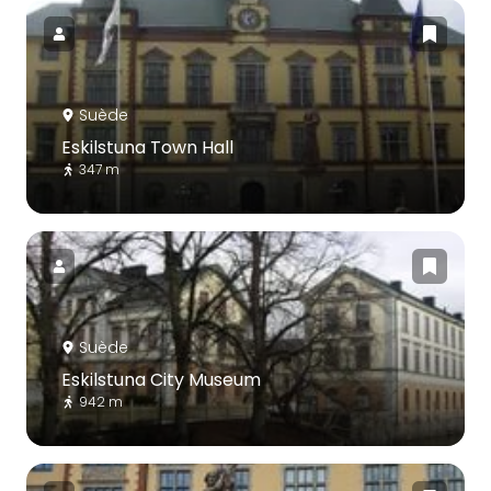
Suède
Eskilstuna Town Hall
347 m
Suède
Eskilstuna City Museum
942 m