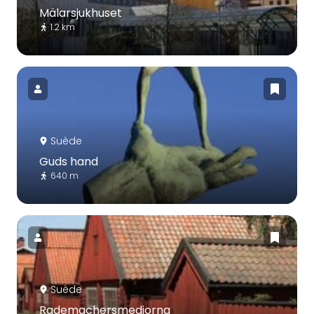
Mälarsjukhuset
1.2 km
Suède
Guds hand
640 m
Suède
Rademachersmedjorna