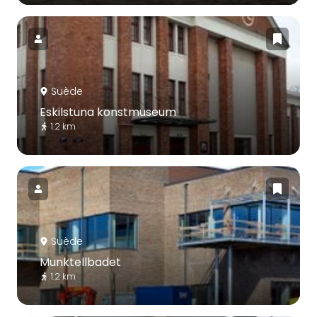
Suède
Eskilstuna konstmuseum
1.2 km
Suède
Munktellbadet
1.2 km