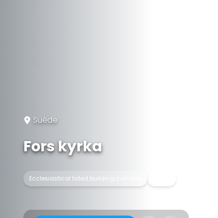
Suède
Fors kyrka
Ecclesiastical listed building complex
Église