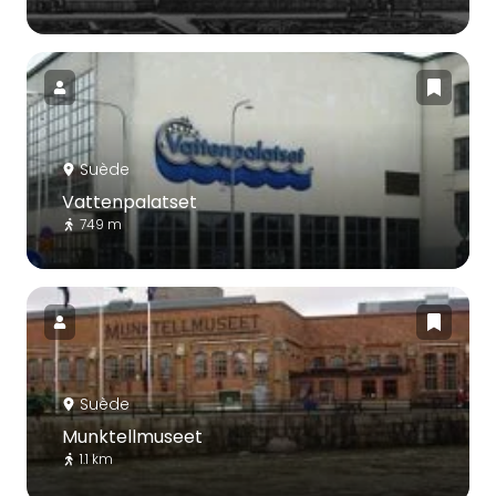
Suède
Vattenpalatset
749 m
Suède
Munktellmuseet
1.1 km