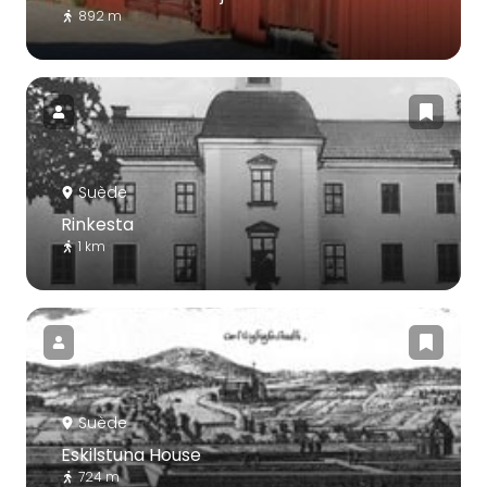
892 m
Suède
Rinkesta
1 km
Suède
Eskilstuna House
724 m