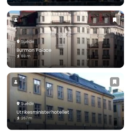
Suède
Burman Palace
88 m
Suède
Utrikesministerhotellet
267 m