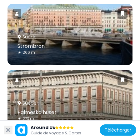
Suède
Strömbron
266 m
Suède
Palmeska huset
273 m
Around Us
Télécharger
Guide de voyage & Cartes