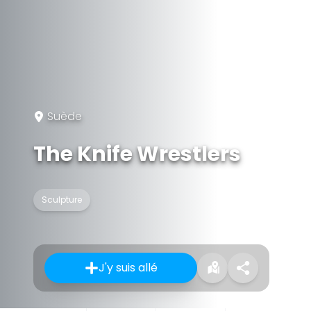
Suède
The Knife Wrestlers
Sculpture
J'y suis allé