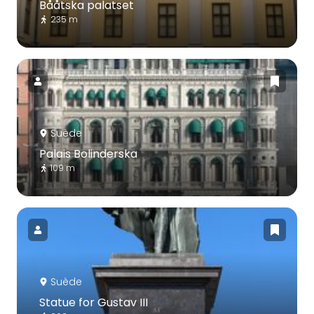
Bååtska palatset
235 m
Suède
Palais Bolinderska
109 m
Suède
Statue for Gustav III