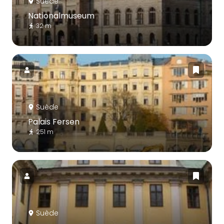
Suède
Nationalmuseum
32 m
Suède
Palais Fersen
251 m
Suède