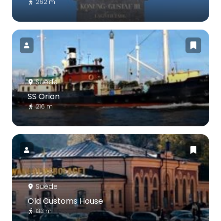
262 m
Suède
SS Orion
216 m
Suède
Old Customs House
133 m