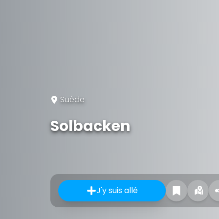
Suède
Solbacken
J'y suis allé