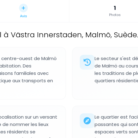
1
Photos
Avis
el à Västra Innerstaden, Malmö, Suède
du centre-ouest de Malmö
Le secteur s'est d
abitation. Des
de Malmö au cours 
sons familiales avec
les traditions de p
atique aux transports en
quartiers résident
ocalisation sur un versant
Le quartier est fac
se de nommer les lieux
passantes qui sont
Les résidents se
espaces verts sont