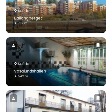
Suède
Ballongberget
702 m
Suède
Vasalundshallen
542 m