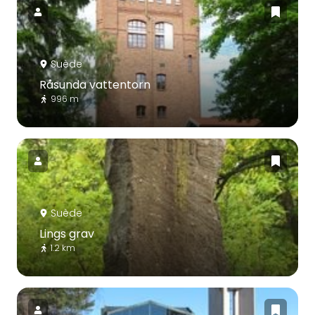
Suède
Råsunda vattentorn
996 m
Suède
Lings grav
1.2 km