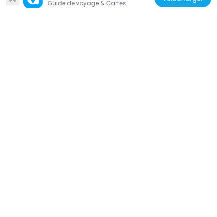
Guide de voyage & Cartes
Ritorps gård
516 m
Suède
Solparken
856 m
Suède