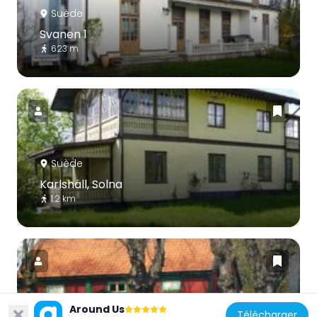
Suède
Svanen 1
623 m
Suède
Karlshäll, Solna
1.2 km
Around Us
Suède
Télécharger