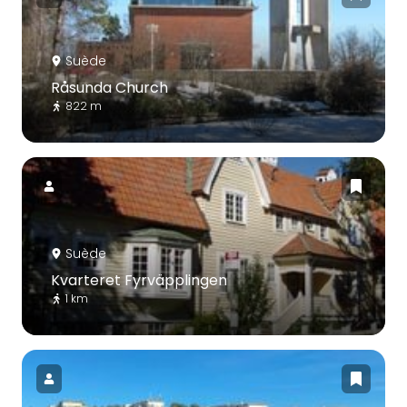
Suède
Råsunda Church
822 m
Suède
Kvarteret Fyrväpplingen
1 km