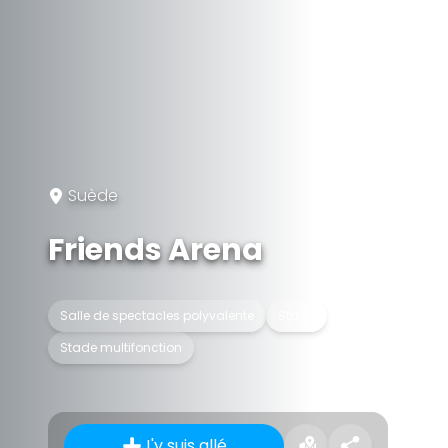
Suède
Friends Arena
Salle de spectacles polyvalente
Stade
Stade multifonction
J'y suis allé