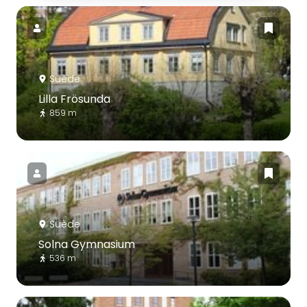
Suède
Lilla Frösunda
859 m
Suède
Solna Gymnasium
536 m