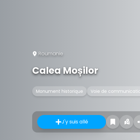
Roumanie
Calea Moșilor
Monument historique
Voie de communicati
J'y suis allé