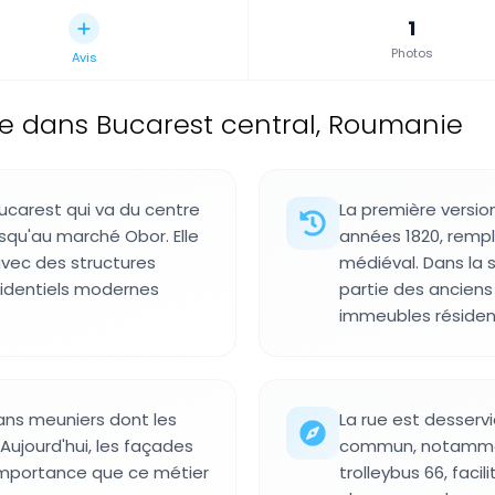
1
Photos
Avis
ue dans Bucarest central, Roumanie
Bucarest qui va du centre
La première versio
usqu'au marché Obor. Elle
années 1820, rempl
 avec des structures
médiéval. Dans la 
identiels modernes
partie des ancien
immeubles résident
sans meuniers dont les
La rue est desservi
 Aujourd'hui, les façades
commun, notamment 
'importance que ce métier
trolleybus 66, facil