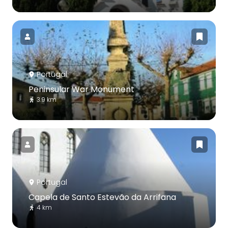
Portugal
Peninsular War Monument
3.9 km
Portugal
Capela de Santo Estevão da Arrifana
4 km