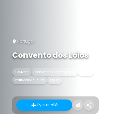
Portugal
Convento dos Lóios
Couvent
Monument d'intérêt public
Musée
Patrimoine culturel
Église
J'y suis allé