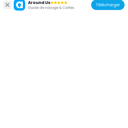
Around Us
Télécharger
Guide de voyage & Cartes
Portugal
Centro de Arte Oliva
4.2 km
Portugal
Estalagem - Arqtº Rogério de Azevedo
70 m