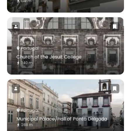
198 m
Portugal
Church of the Jesuit College
340 m
Portugal
Municipal Palace/Hall of Ponta Delgada
288 m