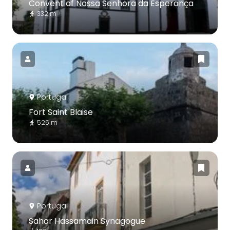
Convent of Nossa Senhora da Esperança
332 m
Portugal
Fort Saint Blaise
525 m
Portugal
Sahar Hassamain Synagogue