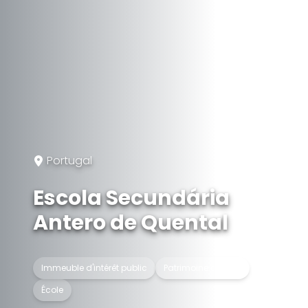
Portugal
Escola Secundária
Antero de Quental
Immeuble d'intérêt public
Patrimoine culturel
École