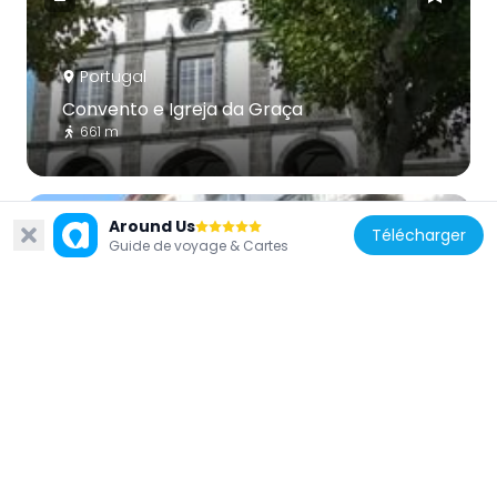
Portugal
Convento e Igreja da Graça
661 m
Around Us
Télécharger
Guide de voyage & Cartes
Portugal
Solar dos Condes de Albuquerque, Rua do
Contador, 2-10
522 m