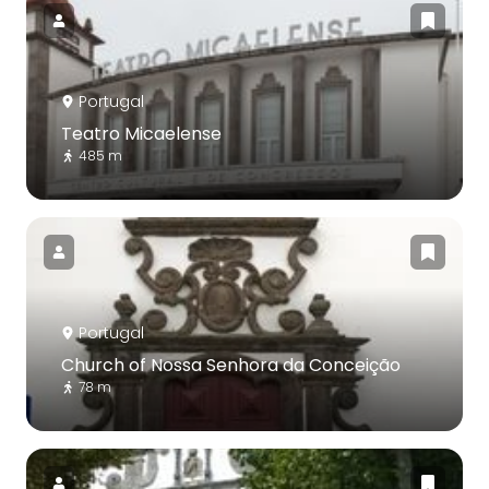
Portugal
Teatro Micaelense
485 m
Portugal
Church of Nossa Senhora da Conceição
78 m