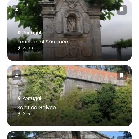
Portugal
Fountain of São João
2.3 km
Portugal
Solar de Galvão
2 km