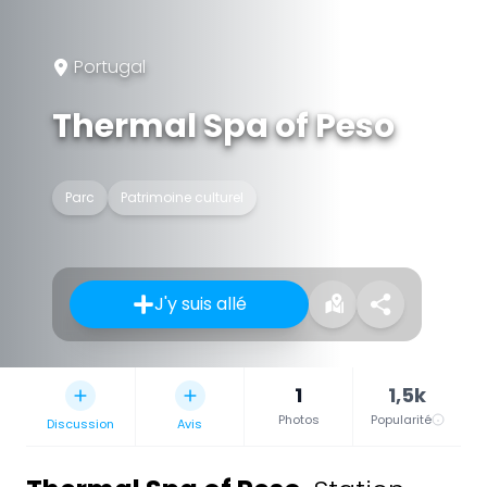
Portugal
Thermal Spa of Peso
Parc
Patrimoine culturel
J'y suis allé
1
1,5k
Photos
Popularité
Discussion
Avis