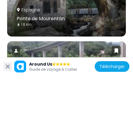
Espagne
Ponte de Mourentán
1.8 km
Around Us
Télécharger
Guide de voyage & Cartes
Portugal
International bridge Arbo - Melgaço
1.1 km