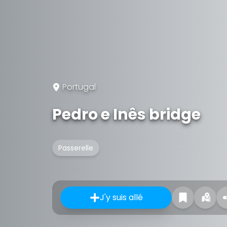
Portugal
Pedro e Inês bridge
Passerelle
J'y suis allé