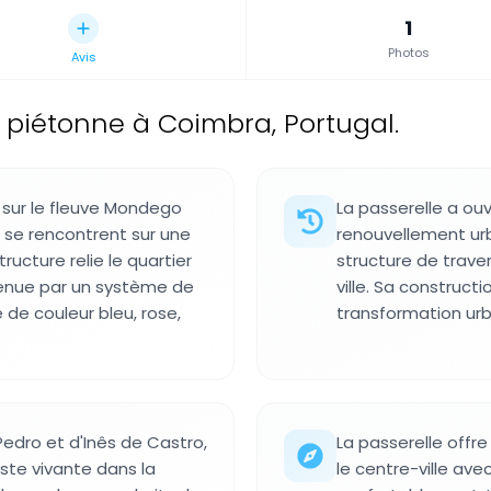
1
Photos
Avis
e piétonne à Coimbra, Portugal.
 sur le fleuve Mondego
La passerelle a ou
 se rencontrent sur une
renouvellement urb
ructure relie le quartier
structure de trave
utenue par un système de
ville. Sa construct
de couleur bleu, rose,
transformation urb
Pedro et d'Inês de Castro,
La passerelle offre
este vivante dans la
le centre-ville av