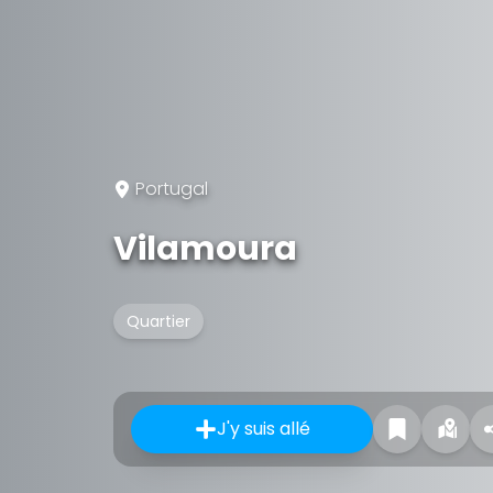
Portugal
Vilamoura
Quartier
J'y suis allé