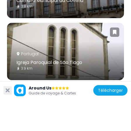
Câmara Municipal da Covilhã
3.8 km
Portugal
Igreja Paroquial de São Tiago
3.9 km
Around Us
Télécharger
Guide de voyage & Cartes
Portugal
Igreja de Nossa Senhora da Conceição
3.6 km