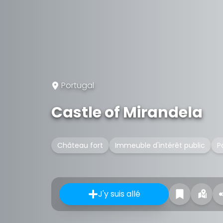
Portugal
Castle of Mirandela
Château fort
Immeuble d'intérêt public
P
J'y suis allé