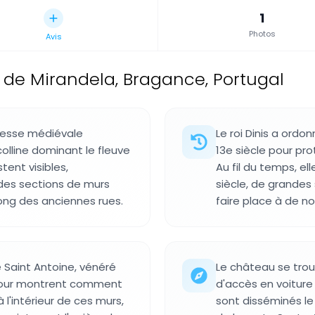
1
Photos
Avis
 de Mirandela, Bragance, Portugal
resse médiévale
Le roi Dinis a ordon
 colline dominant le fleuve
13e siècle pour p
tent visibles,
Au fil du temps, el
des sections de murs
siècle, de grandes
ong des anciennes rues.
faire place à de n
 Saint Antoine, vénéré
Le château se trouve
utour montrent comment
d'accès en voiture 
l'intérieur de ces murs,
sont disséminés l