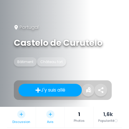
Portugal
Castelo de Curutelo
Bâtiment
Château fort
J'y suis allé
1
1,6k
Photos
Popularité
Discussion
Avis