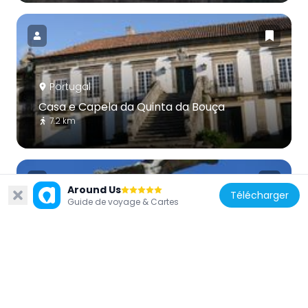
Portugal
Casa e Capela da Quinta da Bouça
7.2 km
Around Us
Télécharger
Guide de voyage & Cartes
Portugal
Cruzeiro de Cervães
9.4 km